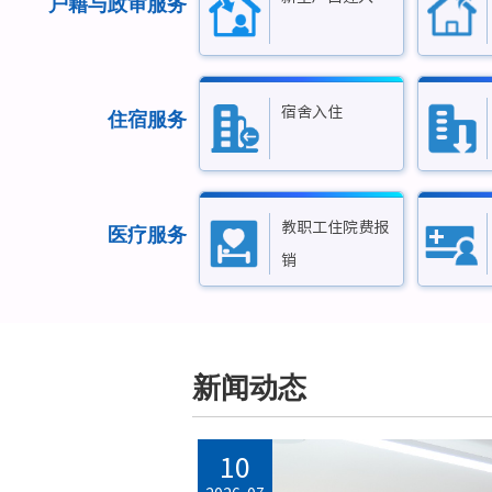
户籍与政审服务
宿舍入住
住宿服务
教职工住院费报
医疗服务
销
新闻动态
15
13
10
10
09
01